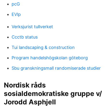
pcG
EVlp
Verksjurist tullverket
Ccctb status
Tui landscaping & construction
Program handelshögskolan göteborg
Sbu granskningsmall randomiserade studier
Nordisk råds
sosialdemokratiske gruppe v/
Jorodd Asphjell