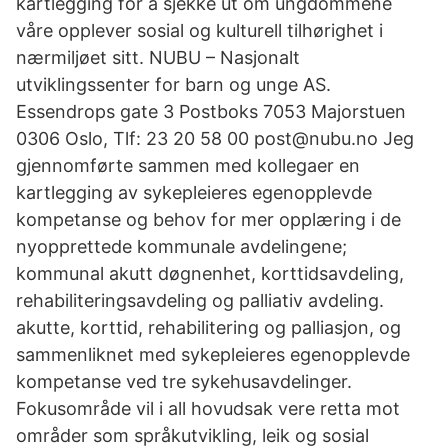
kartlegging for å sjekke ut om ungdommene
våre opplever sosial og kulturell tilhørighet i
nærmiljøet sitt. NUBU – Nasjonalt
utviklingssenter for barn og unge AS.
Essendrops gate 3 Postboks 7053 Majorstuen
0306 Oslo, Tlf: 23 20 58 00 post@nubu.no Jeg
gjennomførte sammen med kollegaer en
kartlegging av sykepleieres egenopplevde
kompetanse og behov for mer opplæring i de
nyopprettede kommunale avdelingene;
kommunal akutt døgnenhet, korttidsavdeling,
rehabiliteringsavdeling og palliativ avdeling.
akutte, korttid, rehabilitering og palliasjon, og
sammenliknet med sykepleieres egenopplevde
kompetanse ved tre sykehusavdelinger.
Fokusområde vil i all hovudsak vere retta mot
områder som språkutvikling, leik og sosial