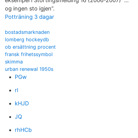
eksempel i Stortingsmelding 16 (2006-2007) ”…
og ingen sto igjen”.
Potträning 3 dagar
bostadsmarknaden
lomberg hockeydb
ob ersättning procent
fransk frihetssymbol
skimma
urban renewal 1950s
PGw
rl
kHJD
JQ
rhHCb